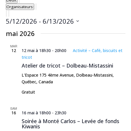
Lieux
:
filtres
les
Supprimer
Organisateurs
:
filtres
les
Supprimer
filtres
les
5/12/2026
 - 
6/13/2026
filtres
Sélectionnez
mai 2026
une
date.
MAR
12
12 mai à 18h30
-
20h00
Activité – Café, biscuits et
tricot
Atelier de tricot – Dolbeau-Mistassini
L'Espace
175 4ème Avenue, Dolbeau-Mistassini,
Québec, Canada
Gratuit
SAM
16
16 mai à 18h00
-
23h30
Soirée à Monté Carlos – Levée de fonds
Kiwanis