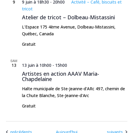
9
9 juin à 18h30
-
20h00
Activité – Café, biscuits et
tricot
Atelier de tricot – Dolbeau-Mistassini
L'Espace
175 4ème Avenue, Dolbeau-Mistassini,
Québec, Canada
Gratuit
SAM
13
13 juin à 10h00
-
15h00
Artistes en action AAAV Maria-
Chapdelaine
Halte municipale de Ste-Jeanne-d'ARc
497, chemin de
la Chute Blanche, Ste-Jeanne-d'Arc
Gratuit
Évènements
Évènements
précédents
Aujourd’hui
suivants