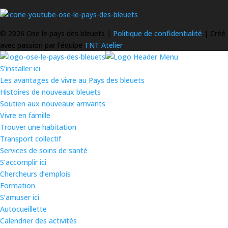
©
2026 Ose le pays des bleuets |
Politique de confidentialité
| Créé
avec passion par l’équipe
TNT Atelier
S’installer ici
Les avantages de vivre au Pays des bleuets
Histoires de nouveaux bleuets
Soutien aux nouveaux arrivants
Vivre en famille
Trouver une habitation
Transport collectif
Services de soins de santé
S’accomplir ici
Chercheurs d’emplois
Formation
S’amuser ici
Autocueillette
Calendrier des activités