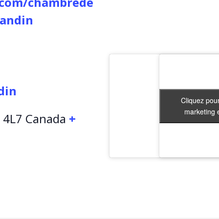
.com/chambrede
andin
din
Cliquez pour
Cliquez pour
marketing e
marketing e
 4L7
Canada
+