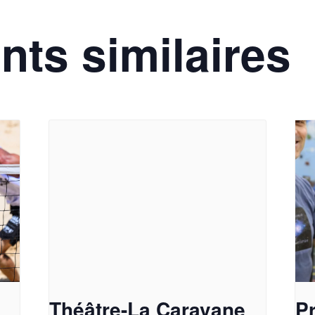
ts similaires
Théâtre-La Caravane
P