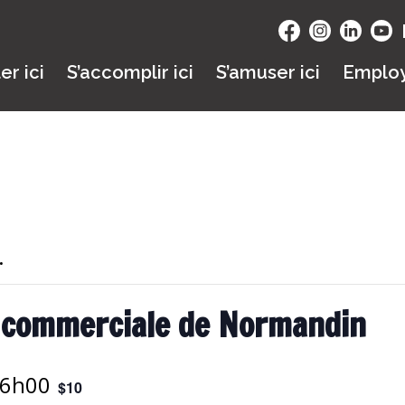
ler ici
S’accomplir ici
S’amuser ici
Emplo
.
re commerciale de Normandin
6h00
$10