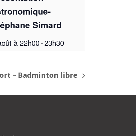
stronomique-
téphane Simard
août à 22h00
-
23h30
ort – Badminton libre