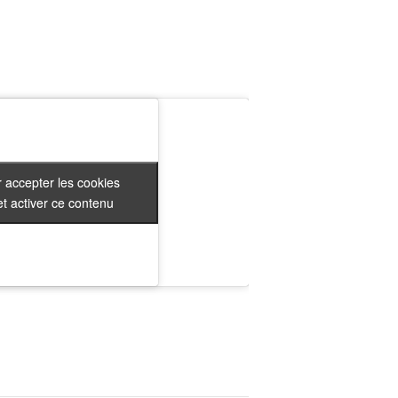
 accepter les cookies
 accepter les cookies
t activer ce contenu
t activer ce contenu