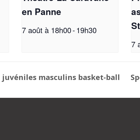
en Panne
a
S
7 août à 18h00
-
19h30
7 
juvéniles masculins basket-ball
Sp