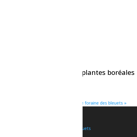
Évènements liés
Sport – Pickleball libre
10 août à 18h00
-
19h00
Théâtre : La Cage
10 août à 20h00
-
21h30
Atelier d’identification de plantes boréales
comestibles
11 août à 9h00
-
11h00
«
Cours de stretching sur la plage
Théâtre – La Route des Légendes, la fête foraine des bleuets
»
Une initiative de