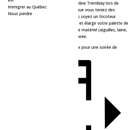
RH
Plongez dans l’univers du tricot avec Caroline Tremblay lors de
Immigrer au Québec
notre atelier convivial ce soir à l’Espace. Que vous teniez des
Nous joindre
aiguilles pour la première fois ou que vous soyez un tricoteur
chevronné, venez partager votre passion et élargir votre palette de
techniques. N’oubliez pas d’apporter votre matériel (aiguilles, laine,
etc.) pour profiter pleinement de cette soirée.
Entrée libre et gratuite – Venez nombreux pour une soirée de
détente et de créativité.