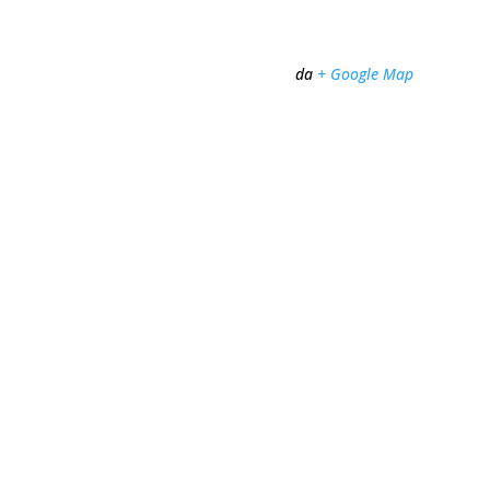
L’Espace
175 4ème Avenue
Dolbeau-Mistassini
,
Québec
G8L 1W6
Canada
+ Google Map
Voir Lieu site web