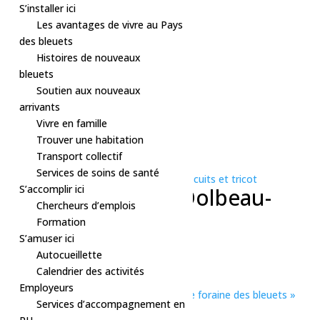
S’installer ici
Les avantages de vivre au Pays
des bleuets
Histoires de nouveaux
bleuets
Soutien aux nouveaux
arrivants
Vivre en famille
Trouver une habitation
« Tous les Évènements
Transport collectif
Cet évènement est passé.
Services de soins de santé
Série d'événement :
Activité – Café, biscuits et tricot
S’accomplir ici
Atelier de tricot – Dolbeau-
Chercheurs d’emplois
Mistassini
Formation
S’amuser ici
30 juin à 18h30
-
20h00
Autocueillette
Gratuit
Calendrier des activités
«
Cours de stretching sur la plage
Employeurs
Théâtre – La Route des Légendes, la fête foraine des bleuets
»
Services d’accompagnement en