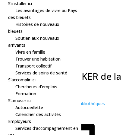
S’installer ici
Les avantages de vivre au Pays
des bleuets
Histoires de nouveaux
bleuets
Soutien aux nouveaux
arrivants
Vivre en famille
Trouver une habitation
« Tous les Évènements
Transport collectif
Cet évènement est passé.
Services de soins de santé
Activité – Rallye POKER de la
S’accomplir ici
GAMIC 2025
Chercheurs d’emplois
Formation
1 mars, 2025 à 10h00
-
15h00
S’amuser ici
«
Relâche 2025 – Zone relâche dans les bibliothèques
Autocueillette
Sport – Patinage libre
»
Calendrier des activités
Employeurs
Services d’accompagnement en