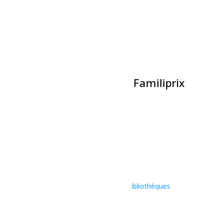
GAMIC
Lieu
Chalet de la GAMIC
Évènements liés
La Classique de Volleyball Familiprix
7 août à 17h00
-
23h30
Bain libre – Dolbeau
8 août à 7h00
-
8h00
Sport-Nage en couloir
8 août à 10h00
-
12h00
«
Relâche 2025 – Zone relâche dans les bibliothèques
Sport – Patinage libre
»