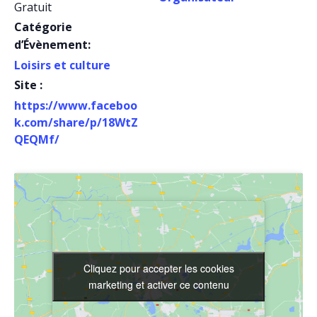
Gratuit
Catégorie
d’Évènement:
Loisirs et culture
Site :
https://www.faceboo
k.com/share/p/18WtZ
QEQMf/
Cliquez pour accepter les cookies
Cliquez pour accepter les cookies
marketing et activer ce contenu
marketing et activer ce contenu