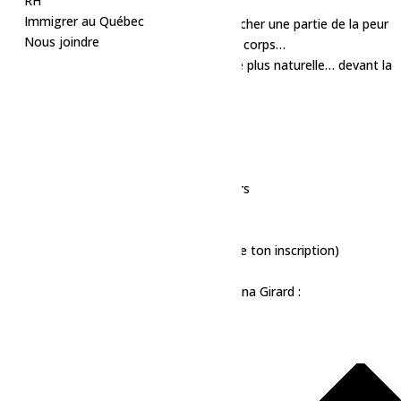
RH
J’ai créé un atelier pour ça.
Immigrer au Québec
Un atelier d’expression pour t’aider à relâcher une partie de la peur
Nous joindre
et de l’inconfort qui restent pris dans ton corps…
Juste pour t’aider à t’exprimer de manière plus naturelle… devant la
caméra, un public ou un client.
Mercredi 29 avril
18 h 30 à 21 h 30
Galerie Èlvé à Normandin
47 $ (tout inclus)
37 $ pour les membres Ensemble-preneurs
10 places seulement
Pour réserver ta place :
Inscris-toi ici (le virement Interac confirme ton inscription)
https://forms.gle/WgPoYjCMSzqr7RT19
Pour plus d’informations, contactez Mélyna Girard :
418 637-8164
melyna@solutioncreative.ca
Ajouter au calendrier
Google Agenda