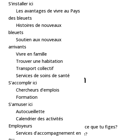
S’installer ici
Les avantages de vivre au Pays
des bleuets
Histoires de nouveaux
bleuets
Soutien aux nouveaux
arrivants
Vivre en famille
Trouver une habitation
« Tous les Évènements
Transport collectif
Cet évènement est passé.
Services de soins de santé
Atelier d’expression
S’accomplir ici
Chercheurs d’emplois
29 avril à 18h30
-
21h30
Formation
$47
S’amuser ici
«
Sport – Pickleball libre
Autocueillette
Bain libre – Dolbeau
»
Calendrier des activités
Employeurs
Dès qu’il y a une caméra devant toi… Est-ce que tu figes?
Services d’accompagnement en
T’as l’impression d’avoir l’air d’un frigidaire?