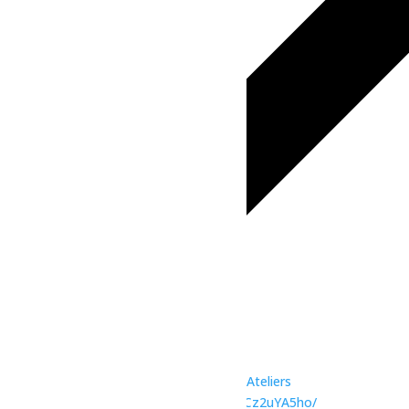
iCalendar
Outlook 365
Outlook Live
Détails
Date :
29 avril
Heure :
18h30 - 21h30
Prix :
$47
Catégories d’Évènement:
Arts et culture
,
Ateliers
Site :
https://www.facebook.com/share/1Cz2uYA5ho/