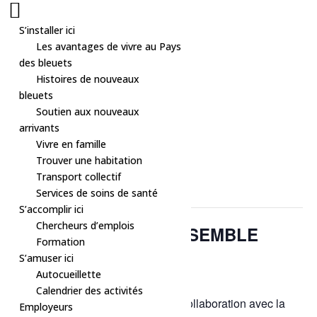
S’installer ici
Les avantages de vivre au Pays
des bleuets
Histoires de nouveaux
bleuets
Soutien aux nouveaux
arrivants
Vivre en famille
« Tous les Évènements
Trouver une habitation
Transport collectif
Cet évènement est passé.
Services de soins de santé
S’accomplir ici
Chercheurs d’emplois
Atelier – SEMONS ENSEMBLE
Formation
S’amuser ici
GRATUIT
18 mars à 18h30
-
20h00
Autocueillette
Calendrier des activités
Atelier GARTUIT sur le semis en collaboration avec la
Employeurs