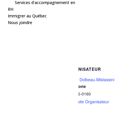
SGE.
Services d’accompagnement en
RH
Immigrer au Québec
Inscription obligatoire via BCITI+
Nous joindre
Ajouter au calendrier
DÉTAILS
ORGANISATEUR
Date :
Ville de Dolbeau-Mistassini
Téléphone
18 mars
418 276-0160
Heure :
Voir le site Organisateur
18h30 - 20h00
Prix :
Gratuit
Catégories d’Évènement: