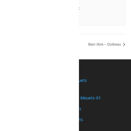
La Classique de Volleyball Familiprix
8 août à 7h00
-
23h30
Sport – Pickleball libre
Bain libre – Dolbeau
Une initiative de
Nous joindre