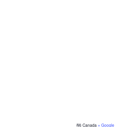
Activités gratuites
,
Ateliers
,
Conférences et formations
LIEU
Bibliothèque secteur Dolbeau
175 4e Avenue
Dolbeau-Mistassini
,
Québec
QC G8L 1W6
Canada
+ Google