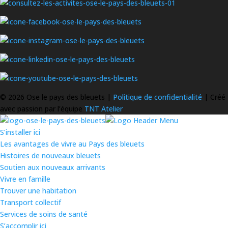
©
2026 Ose le pays des bleuets |
Politique de confidentialité
| Créé
avec passion par l’équipe
TNT Atelier
S’installer ici
Les avantages de vivre au Pays des bleuets
Histoires de nouveaux bleuets
Soutien aux nouveaux arrivants
Vivre en famille
Trouver une habitation
Transport collectif
Services de soins de santé
S’accomplir ici