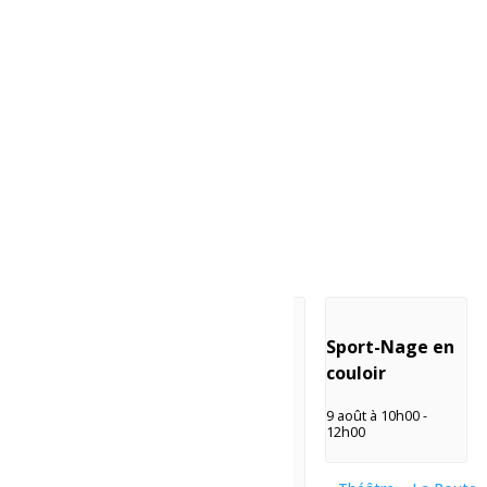
Évènements liés
La Classique
Sport-
Sport-Nage en
de Volleyball
Pickleball pour
couloir
Familiprix
tous
9 août à 10h00
-
12h00
9 août à 8h00
-
9 août à 8h30
-
14h00
12h00