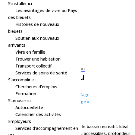
S’installer ici
Les avantages de vivre au Pays
des bleuets
Histoires de nouveaux
bleuets
Soutien aux nouveaux
arrivants
Vivre en famille
Trouver une habitation
« Tous les Évènements
Transport collectif
Série d'événement :
Bain libre – Dolbeau
Services de soins de santé
Bain libre – Dolbeau
S’accomplir ici
Chercheurs d’emplois
22 septembre à 15h30
-
16h30
Formation
«
Théâtre – La Route des Légendes, La Cage
S’amuser ici
Théâtre – La Route des Légendes, La Cage
»
Autocueillette
Calendrier des activités
Récréatif seulement
Employeurs
Bain libre pataugeoire : activité libre dans le bassin récréatif. Idéal
Services d’accompagnement en
pour les enfants et les familles. Jeux d’eau accessibles, profondeur