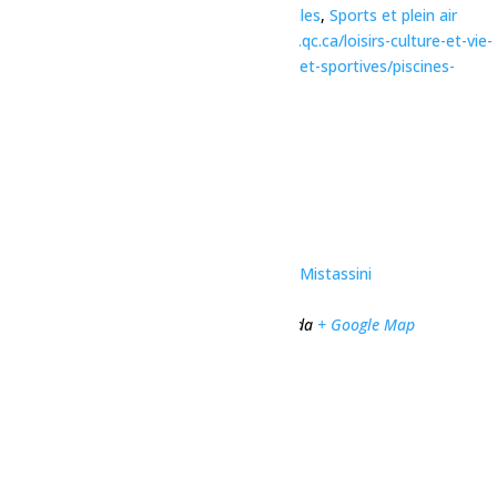
Catégories d’Évènement:
Activités familiales
,
Sports et plein air
Site :
https://www.ville.dolbeau-mistassini.qc.ca/loisirs-culture-et-vie-
communautaire/installations-recreatives-et-sportives/piscines-
plages-et-jeux-deau/#piscine-remabec
Organisateur
Ville de Dolbeau-Mistassini
Téléphone
418 276-0160
Voir le site Organisateur
Lieu
Complexe sportif Desjardins de Dolbeau-Mistassini
1032 Rue des Érables
Dolbeau-Mistassini
,
Québec
G8L 1C1
Canada
+ Google Map
Téléphone
(418) 276-0160