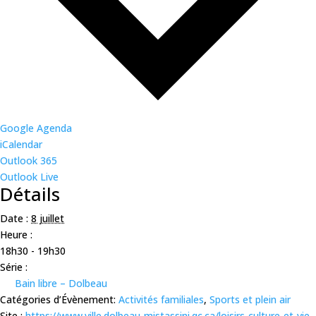
Google Agenda
iCalendar
Outlook 365
Outlook Live
Détails
Date :
8 juillet
Heure :
18h30 - 19h30
Série :
Bain libre – Dolbeau
Catégories d’Évènement:
Activités familiales
,
Sports et plein air
Site :
https://www.ville.dolbeau-mistassini.qc.ca/loisirs-culture-et-vie-