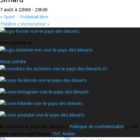
7 août à 22h00
-
23h30
«
Sport – Pickleball libre
Théâtre-L’incrustateur
»
Une initiative de
Nous joindre
©
2026 Ose le pays des bleuets |
Politique de confidentialité
| Créé
avec passion par l’équipe
TNT Atelier