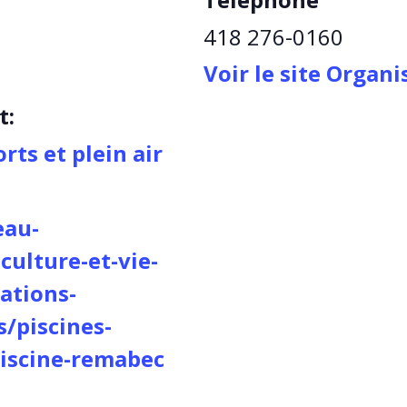
418 276-0160
Voir le site Organ
t:
rts et plein air
eau-
-culture-et-vie-
ations-
s/piscines-
piscine-remabec