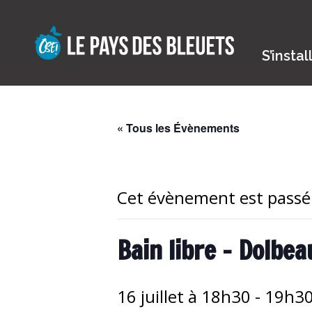
Skip
to
content
S’instal
« Tous les Évènements
Cet évènement est passé
Bain libre – Dolbea
16 juillet à 18h30
-
19h3