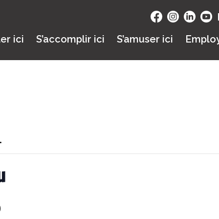
ler ici
S’accomplir ici
S’amuser ici
Emplo
.
u
0