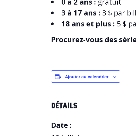
0 à 2 ans :
gratuit
3 à 17 ans :
3 $ par bil
18 ans et plus :
5 $ pa
Procurez-vous des série
Ajouter au calendrier
DÉTAILS
Date :