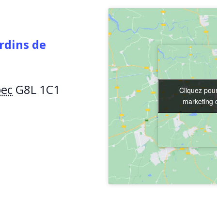
rdins de
ec
G8L 1C1
Cliquez pour
Cliquez pour
marketing e
marketing e