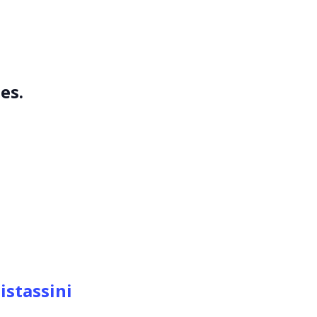
es.
istassini