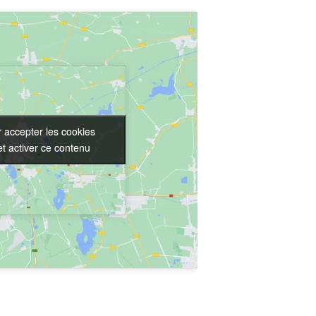
 accepter les cookies
 accepter les cookies
t activer ce contenu
t activer ce contenu