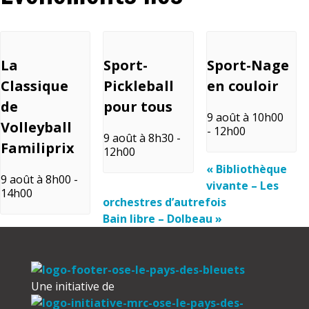
La
Sport-
Sport-Nage
Classique
Pickleball
en couloir
de
pour tous
9 août à 10h00
Volleyball
-
12h00
9 août à 8h30
-
Familiprix
12h00
«
Bibliothèque
9 août à 8h00
-
vivante – Les
14h00
orchestres d’autrefois
Bain libre – Dolbeau
»
Une initiative de