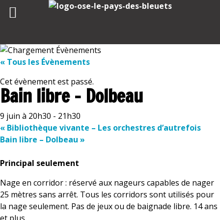
Skip
to
« Tous les Évènements
content
Cet évènement est passé.
Bain libre – Dolbeau
9 juin à 20h30
-
21h30
«
Bibliothèque vivante – Les orchestres d’autrefois
Bain libre – Dolbeau
»
Principal seulement
Nage en corridor : réservé aux nageurs capables de nager
25 mètres sans arrêt. Tous les corridors sont utilisés pour
la nage seulement. Pas de jeux ou de baignade libre. 14 ans
et plus.