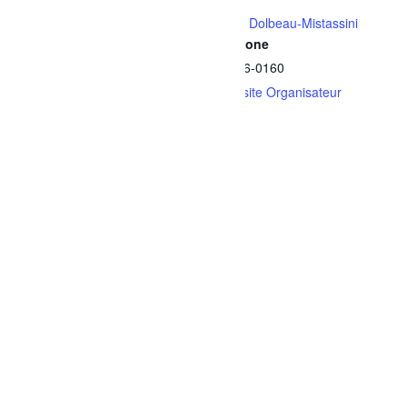
Date :
Ville de Dolbeau-Mistassini
Téléphone
2 septembre
418 276-0160
Heure :
Voir le site Organisateur
14h30 - 15h30
Série :
Bain libre – Dolbeau
Catégories d’Évènement:
Activités familiales
,
Sports et
plein air
Site :
https://www.ville.dolbeau-
mistassini.qc.ca/loisirs-
culture-et-vie-
communautaire/installations
-recreatives-et-
sportives/piscines-plages-
et-jeux-deau/#piscine-