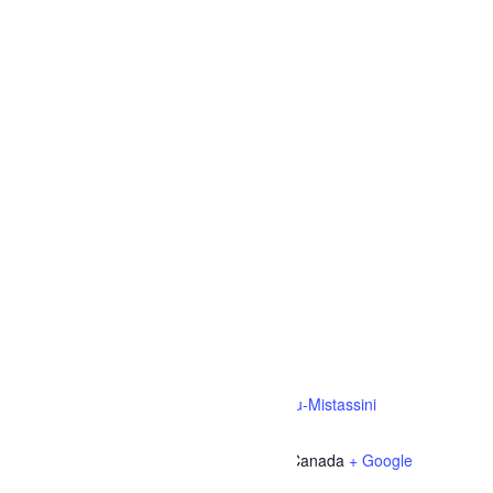
remabec
LIEU
Complexe sportif Desjardins de Dolbeau-Mistassini
1032 Rue des Érables
Dolbeau-Mistassini
,
Québec
G8L 1C1
Canada
+ Google
Map