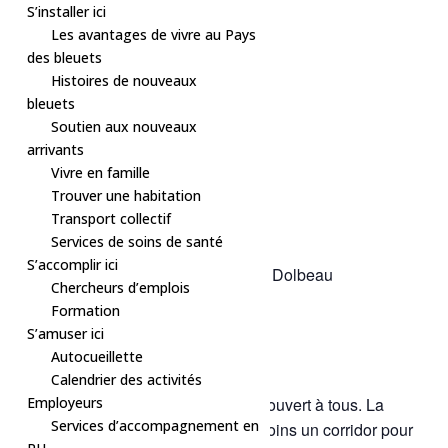
S’installer ici
Les avantages de vivre au Pays
des bleuets
Histoires de nouveaux
bleuets
Soutien aux nouveaux
arrivants
Vivre en famille
Trouver une habitation
Transport collectif
« Tous les Évènements
Services de soins de santé
S’accomplir ici
Série d'événement :
Bain libre – Dolbeau
Chercheurs d’emplois
Bain libre – Dolbeau
Formation
S’amuser ici
2 septembre à 14h30
-
15h30
Autocueillette
Calendrier des activités
Principal seulement :
Employeurs
Bain libre : ouvert à tous. La
Services d’accompagnement en
piscine est divisée en zones : au moins un corridor pour