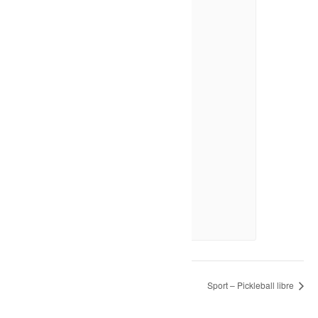
Théâtre : La Cage
10 août à 20h00
-
21h30
Bain libre – Dolbeau
Sport – Pickleball libre