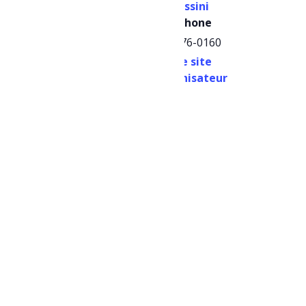
Mistassini
16 septembre
Téléphone
Heure :
418 276-0160
14h30 - 15h30
Voir le site
Catégories
Organisateur
d’Évènement:
Activités familiales
,
Sports et plein air
Site :
https://www.ville.dol
beau-
mistassini.qc.ca/loisir
s-culture-et-vie-
communautaire/insta
llations-recreatives-
et-sportives/piscines-
plages-et-jeux-
deau/#piscine-