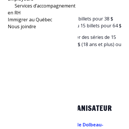
Services d’accompagnement
0 à 2 ans : gratuit
en RH
3 à 17 ans : 3 $ par billet ou 15 billets pour 38 $
Immigrer au Québec
18 ans et plus : 5 $ par billet ou 15 billets pour 64 $
Nous joindre
Il est aussi possible de se procurer des séries de 15
billets de bain libre au coût de 64 $ (18 ans et plus) ou
38 $ (3 à 17 ans).
Ajouter au calendrier
DÉTAILS
ORGANISATEUR
Date :
Ville de Dolbeau-