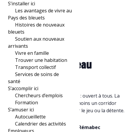
S’installer ici
Les avantages de vivre au
Pays des bleuets
Histoires de nouveaux
bleuets
Soutien aux nouveaux
« Tous les Évènements
arrivants
Vivre en famille
Trouver une habitation
Bain libre – Dolbeau
Transport collectif
Services de soins de
16 septembre à 14h30
-
15h30
santé
S’accomplir ici
Chercheurs d’emplois
Principal seulement :
Bain libre : ouvert à tous. La
Formation
piscine est divisée en zones : au moins un corridor
S’amuser ici
pour la nage et des sections pour le jeu ou la détente.
Autocueillette
Calendrier des activités
Tarif des bains libres | Piscine Rémabec
Employeurs