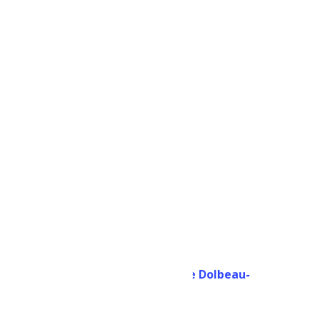
remabec
LIEU
Complexe sportif Desjardins de Dolbeau-
Mistassini
1032 Rue des Érables