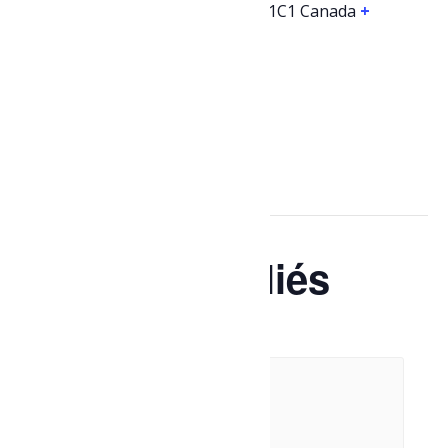
Dolbeau-Mistassini
,
Québec
G8L 1C1
Canada
+
Google Map
Téléphone
(418) 276-0160
Évènements liés