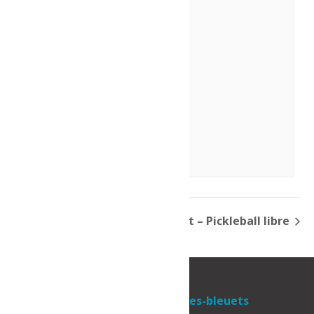
Théâtre : La Cage
10 août à 20h00
-
21h30
Bain libre – Dolbeau
Sport – Pickleball libre