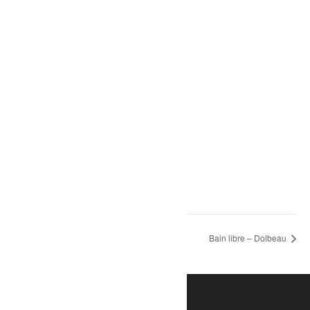
Théâtre-L’incrustateur
6 août à 19h30
-
21h00
Patinage libre – Mistassini
Bain libre – Dolbeau
Une initiative de