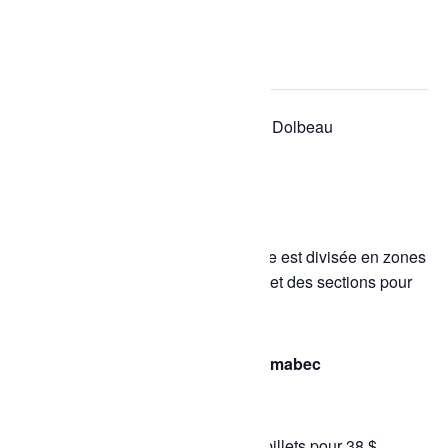
« Tous les Évènements
Cet évènement est passé.
Série d'événement :
Bain libre – Dolbeau
Bain libre – Dolbeau
26 février à 13h15
-
14h15
Bain libre :
ouvert à tous. La piscine est divisée en zones
: au moins un corridor pour la nage et des sections pour
le jeu ou la détente.
Tarif des bains libres | Piscine Rémabec
0 à 2 ans : gratuit
3 à 17 ans : 3 $ par billet ou 15 billets pour 38 $