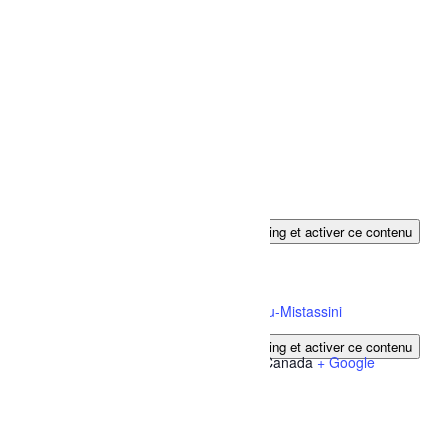
Cliquez pour accepter les cookies marketing et activer ce contenu
LIEU
Complexe sportif Desjardins de Dolbeau-Mistassini
1032 Rue des Érables
Cliquez pour accepter les cookies marketing et activer ce contenu
Dolbeau-Mistassini
,
Québec
G8L 1C1
Canada
+ Google
Map
Téléphone
(418) 276-0160