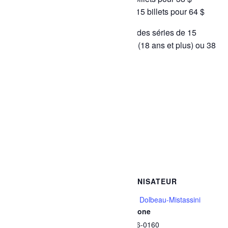
18 ans et plus : 5 $ par billet ou 15 billets pour 64 $
Il est aussi possible de se procurer des séries de 15
billets de bain libre au coût de 64 $ (18 ans et plus) ou 38
$ (3 à 17 ans).
Ajouter au calendrier
Google Agenda
iCalendar
Outlook 365
Outlook Live
DÉTAILS
ORGANISATEUR
Date :
Ville de Dolbeau-Mistassini
Téléphone
26 février
418 276-0160
Heure :