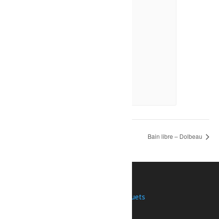
Théâtre : La Cage
10 août à 20h00
-
21h30
Sport – Pickleball libre
Bain libre – Dolbeau
Une initiative de
Nous joindre