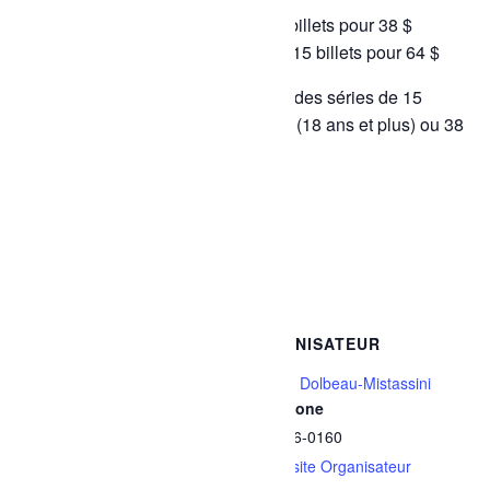
3 à 17 ans : 3 $ par billet ou 15 billets pour 38 $
18 ans et plus : 5 $ par billet ou 15 billets pour 64 $
Il est aussi possible de se procurer des séries de 15
billets de bain libre au coût de 64 $ (18 ans et plus) ou 38
$ (3 à 17 ans).
Ajouter au calendrier
DÉTAILS
ORGANISATEUR
Date :
Ville de Dolbeau-Mistassini
Téléphone
11 juin
418 276-0160
Heure :
Voir le site Organisateur
14h30 - 15h30