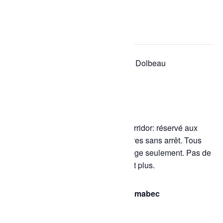
« Tous les Évènements
Cet évènement est passé.
Série d'événement :
Bain libre – Dolbeau
Bain libre – Dolbeau
11 juin à 14h30
-
15h30
Principal seulement :
Nage en corridor: réservé aux
nageurs capables de nager 25 mètres sans arrêt. Tous
les corridors sont utilisés pour la nage seulement. Pas de
jeux ou de baignade libre. 14 ans et plus.
Tarif des bains libres | Piscine Rémabec
0 à 2 ans : gratuit