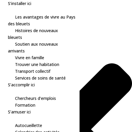
S’installer ici
Les avantages de vivre au Pays
des bleuets
Skip
Gérer le consentement aux cookies
Histoires de nouveaux
to
bleuets
content
Soutien aux nouveaux
arrivants
Vivre en famille
Trouver une habitation
Transport collectif
Services de soins de santé
S’accomplir ici
Chercheurs d’emplois
Formation
S’amuser ici
Autocueillette