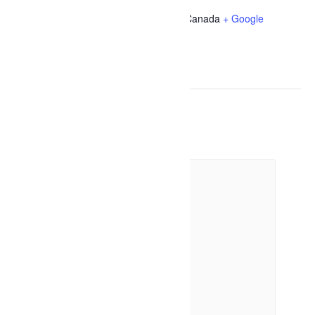
1032 Rue des Érables
Dolbeau-Mistassini
,
Québec
G8L 1C1
Canada
+ Google
Map
Téléphone
(418) 276-0160
Évènements liés