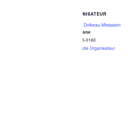
DÉTAILS
ORGANISATEUR
Date :
Ville de Dolbeau-Mistassini
Téléphone
14 mai
418 276-0160
Heure :
Voir le site Organisateur
20h30 - 21h30
Série :
Bain libre – Dolbeau
Catégories d’Évènement:
Activités familiales
,
Sports et
plein air
Site :
https://www.ville.dolbeau-
mistassini.qc.ca/loisirs-
culture-et-vie-
communautaire/installations
-recreatives-et-