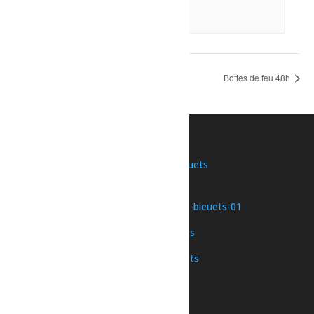
9 août à 10h00
-
12h00
Bain libre – Dolbeau
Bottes de feu 48h
Une initiative de
Nous joindre