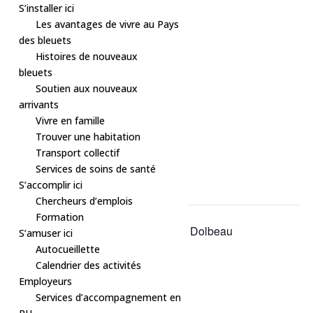
S’installer ici
Les avantages de vivre au Pays
des bleuets
Histoires de nouveaux
bleuets
Soutien aux nouveaux
arrivants
Vivre en famille
Trouver une habitation
Transport collectif
« Tous les Évènements
Services de soins de santé
S’accomplir ici
Cet évènement est passé.
Chercheurs d’emplois
Formation
Série d'événement :
Bain libre – Dolbeau
S’amuser ici
Bain libre – Dolbeau
Autocueillette
Calendrier des activités
14 mai à 20h30
-
21h30
Employeurs
Services d’accompagnement en