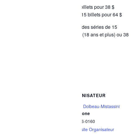
3 à 17 ans : 3 $ par billet ou 15 billets pour 38 $
18 ans et plus : 5 $ par billet ou 15 billets pour 64 $
Il est aussi possible de se procurer des séries de 15
billets de bain libre au coût de 64 $ (18 ans et plus) ou 38
$ (3 à 17 ans).
Ajouter au calendrier
DÉTAILS
ORGANISATEUR
Date :
Ville de Dolbeau-Mistassini
Téléphone
17 janvier
418 276-0160
Heure :
Voir le site Organisateur
7h00 - 8h00