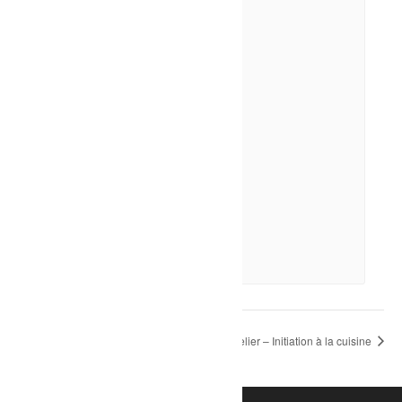
Sport-Nage en couloir
9 août à 10h00
-
12h00
Soirée musicale – Pat et Nancy
Atelier – Initiation à la cuisine