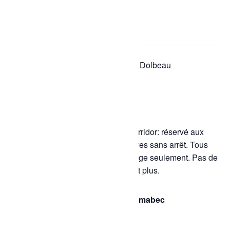
« Tous les Évènements
Cet évènement est passé.
Série d'événement :
Bain libre – Dolbeau
Bain libre – Dolbeau
17 janvier à 7h00
-
8h00
Principal seulement :
Nage en corridor: réservé aux
nageurs capables de nager 25 mètres sans arrêt. Tous
les corridors sont utilisés pour la nage seulement. Pas de
jeux ou de baignade libre. 14 ans et plus.
Tarif des bains libres | Piscine Rémabec
0 à 2 ans : gratuit