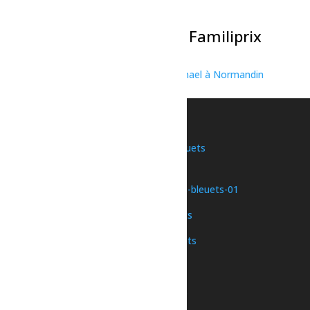
6 août à 20h30
-
21h30
La Classique de Volleyball Familiprix
7 août à 17h00
-
23h30
«
Spectacle pré-lancement de Punch Michael à Normandin
Fêtes d’été de Ste-Jeanne-d’Arc
»
Une initiative de
Nous joindre