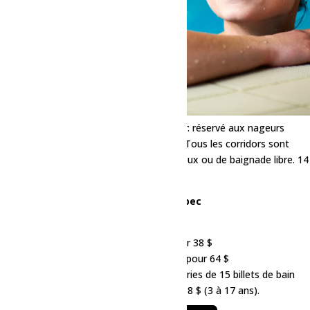
Principal seulement :
Nage en corridor: réservé aux nageurs
capables de nager 25 mètres sans arrêt. Tous les corridors sont
utilisés pour la nage seulement. Pas de jeux ou de baignade libre. 14
ans et plus.
Tarif des bains libres | Piscine Rémabec
0 à 2 ans : gratuit
3 à 17 ans : 3 $ par billet ou 15 billets pour 38 $
18 ans et plus : 5 $ par billet ou 15 billets pour 64 $
Il est aussi possible de se procurer des séries de 15 billets de bain
libre au coût de 64 $ (18 ans et plus) ou 38 $ (3 à 17 ans).