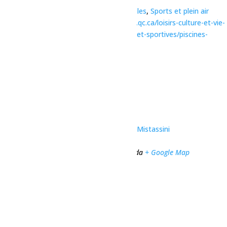
Catégories d’Évènement:
Activités familiales
,
Sports et plein air
Site :
https://www.ville.dolbeau-mistassini.qc.ca/loisirs-culture-et-vie-
communautaire/installations-recreatives-et-sportives/piscines-
plages-et-jeux-deau/#piscine-remabec
Organisateur
Ville de Dolbeau-Mistassini
Téléphone
418 276-0160
Voir le site Organisateur
Lieu
Complexe sportif Desjardins de Dolbeau-Mistassini
1032 Rue des Érables
Dolbeau-Mistassini
,
Québec
G8L 1C1
Canada
+ Google Map
Téléphone
(418) 276-0160