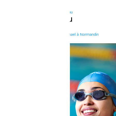
« Tous les Évènements
Cet évènement est passé.
Série d'événement :
Bain libre – Dolbeau
Bain libre – Dolbeau
6 juin à 7h00
-
8h00
«
Spectacle pré-lancement de Punch Michael à Normandin
Fêtes d’été de Ste-Jeanne-d’Arc
»