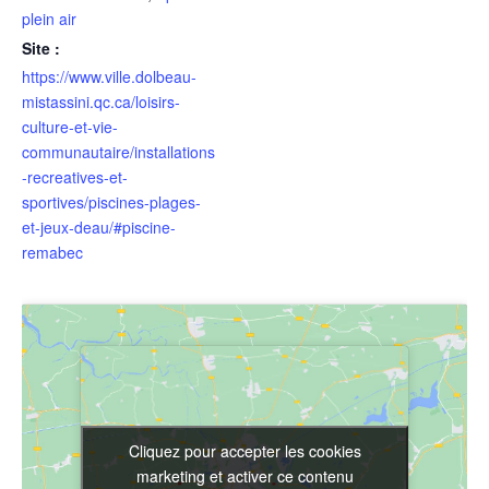
plein air
Site :
https://www.ville.dolbeau-
mistassini.qc.ca/loisirs-
culture-et-vie-
communautaire/installations
-recreatives-et-
sportives/piscines-plages-
et-jeux-deau/#piscine-
remabec
Cliquez pour accepter les cookies
Cliquez pour accepter les cookies
marketing et activer ce contenu
marketing et activer ce contenu