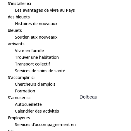
S’installer ici
Les avantages de vivre au Pays
des bleuets
Histoires de nouveaux
bleuets
Soutien aux nouveaux
arrivants
Vivre en famille
Trouver une habitation
Transport collectif
« Tous les Évènements
Services de soins de santé
S’accomplir ici
Cet évènement est passé.
Chercheurs d’emplois
Formation
Série d'événement :
Bain libre – Dolbeau
S’amuser ici
Bain libre – Dolbeau
Autocueillette
Calendrier des activités
21 mars à 13h30
-
14h30
Employeurs
Services d’accompagnement en