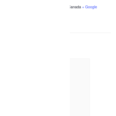
1032 Rue des Érables
Dolbeau-Mistassini
,
Québec
G8L 1C1
Canada
+ Google
Map
Téléphone
(418) 276-0160
Évènements liés