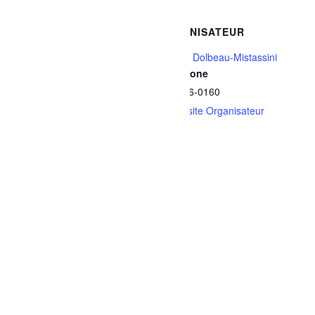
DÉTAILS
ORGANISATEUR
Date :
Ville de Dolbeau-Mistassini
Téléphone
21 mars
418 276-0160
Heure :
Voir le site Organisateur
13h30 - 14h30
Série :
Bain libre – Dolbeau
Catégories d’Évènement:
Activités familiales
,
Sports et
plein air
Site :
https://www.ville.dolbeau-
mistassini.qc.ca/loisirs-
culture-et-vie-
communautaire/installations
-recreatives-et-