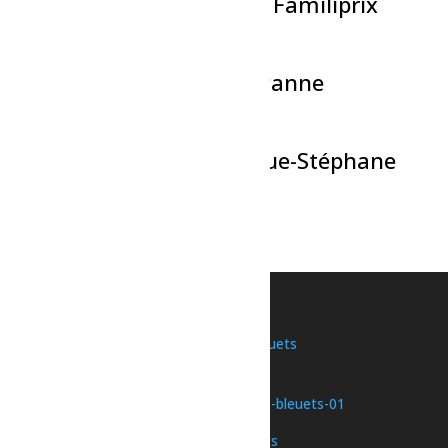
La Classique de Volleyball Familiprix
7 août à 17h00
-
23h30
Théâtre-La Caravane en Panne
7 août à 18h00
-
19h30
Présentation astronomique-Stéphane
Simard
7 août à 22h00
-
23h30
«
Bain libre – Dolbeau
Bain libre – Dolbeau
»
Une initiative de
Nous joindre