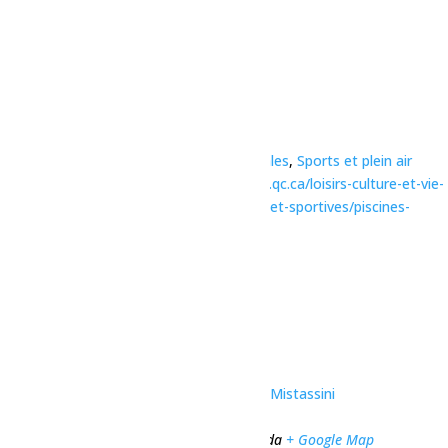
Détails
Date :
26 septembre
Heure :
13h30 - 14h30
Série :
Bain libre – Dolbeau
Catégories d’Évènement:
Activités familiales
,
Sports et plein air
Site :
https://www.ville.dolbeau-mistassini.qc.ca/loisirs-culture-et-vie-
communautaire/installations-recreatives-et-sportives/piscines-
plages-et-jeux-deau/#piscine-remabec
Organisateur
Ville de Dolbeau-Mistassini
Téléphone
418 276-0160
Voir le site Organisateur
Lieu
Complexe sportif Desjardins de Dolbeau-Mistassini
1032 Rue des Érables
Dolbeau-Mistassini
,
Québec
G8L 1C1
Canada
+ Google Map