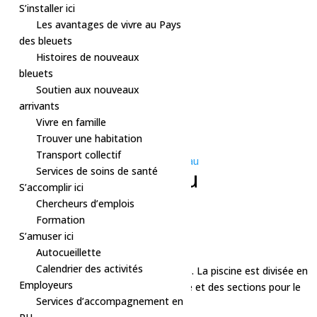
S’installer ici
Les avantages de vivre au Pays
des bleuets
Histoires de nouveaux
bleuets
Soutien aux nouveaux
arrivants
Vivre en famille
Trouver une habitation
« Tous les Évènements
Transport collectif
Série d'événement :
Bain libre – Dolbeau
Services de soins de santé
Bain libre – Dolbeau
S’accomplir ici
Chercheurs d’emplois
26 septembre à 13h30
-
14h30
Formation
«
Bain libre – Dolbeau
S’amuser ici
Bain libre – Dolbeau
»
Autocueillette
Calendrier des activités
Deux bassins :
Bain libre : ouvert à tous. La piscine est divisée en
Employeurs
zones : au moins un corridor pour la nage et des sections pour le
Services d’accompagnement en
jeu ou la détente.