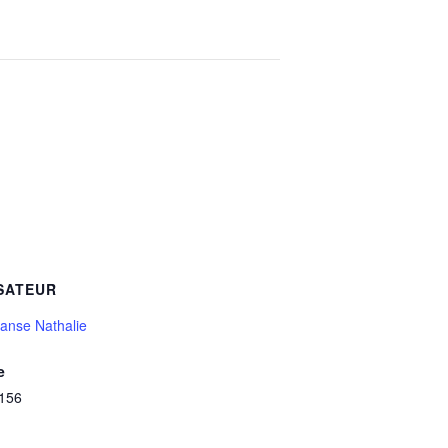
SATEUR
anse Nathalie
e
156