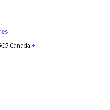
res
5C5
Canada
+