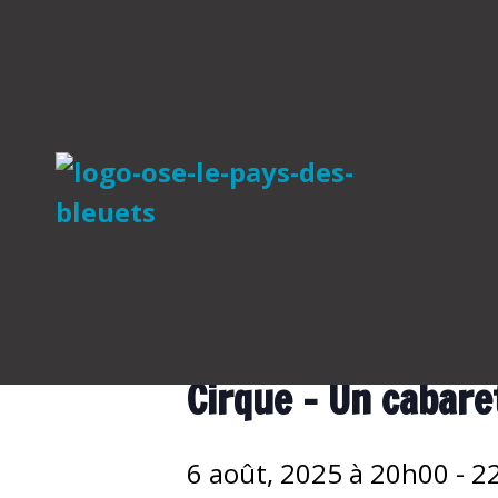
« Tous les Évènements
Cet évènement est passé
Cirque – Un cabare
6 août, 2025 à 20h00
-
2