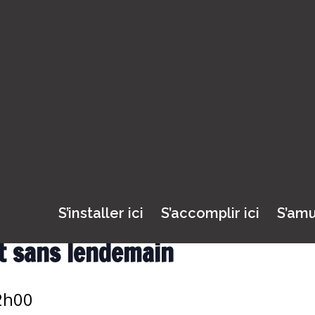
.
S’installer ici
S’accomplir ici
S’amu
t sans lendemain
2h00