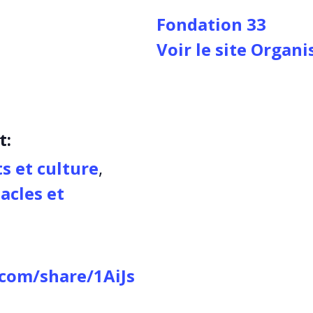
Fondation 33
Voir le site Organ
t:
ts et culture
,
acles et
com/share/1AiJs