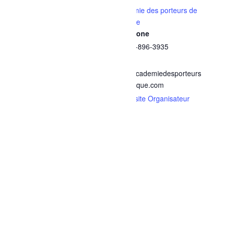
Date :
Académie des porteurs de
musique
14 décembre, 2025
Téléphone
Heure :
+1 418-896-3935
18h00 - 20h00
E-mail
Prix :
info@academiedesporteurs
$20
demusique.com
Catégorie d’Évènement:
Voir le site Organisateur
Concerts
Site :
https://www.zeffy.com/fr-
CA/ticketing/concert-de-
noel--2025-15