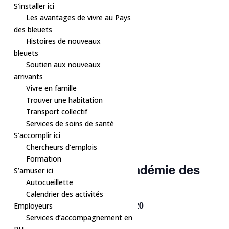
S’installer ici
Les avantages de vivre au Pays
des bleuets
Histoires de nouveaux
bleuets
Soutien aux nouveaux
arrivants
Vivre en famille
Trouver une habitation
Transport collectif
« Tous les Évènements
Services de soins de santé
S’accomplir ici
Cet évènement est passé.
Chercheurs d’emplois
Formation
Concert de Noël – Académie des
S’amuser ici
Autocueillette
porteurs de musique
Calendrier des activités
$20
14 décembre, 2025 à 18h00
-
20h00
Employeurs
Services d’accompagnement en