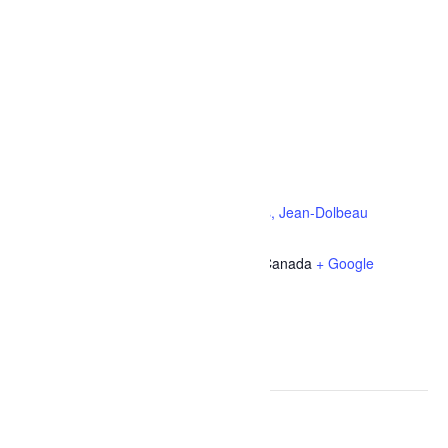
LIEU
École secondaire des Grandes-Rivières, Jean-Dolbeau
300 av. Jean-Dolbeau
Dolbeau-Mistassini
,
Quebec
G8L 2T7
Canada
+ Google
Map
Téléphone
418 276-0984
Voir Lieu site web
Évènements liés