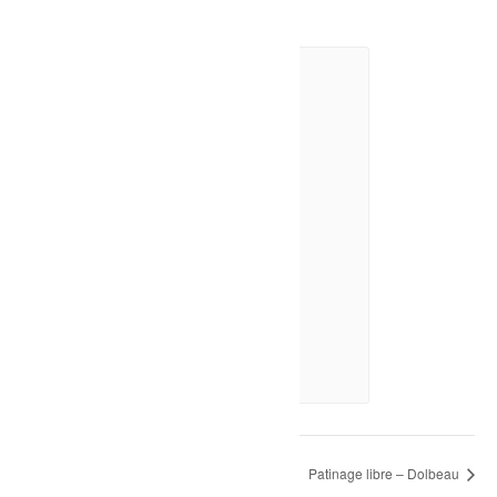
Spectacle-Claire Pelletier
8 août à 21h00
-
23h00
La Maison du Père Noël – Girardville
Patinage libre – Dolbeau