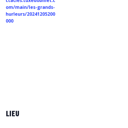
ctacles.tuxedobillet.c
om/main/les-grands-
hurleurs/20241205200
000
LIEU