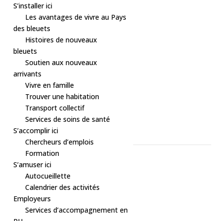
S’installer ici
Les avantages de vivre au Pays
des bleuets
Histoires de nouveaux
bleuets
Soutien aux nouveaux
arrivants
Vivre en famille
Trouver une habitation
Transport collectif
« Tous les Évènements
Services de soins de santé
S’accomplir ici
Cet évènement est passé.
Chercheurs d’emplois
Formation
Exposition de tablier
S’amuser ici
Autocueillette
1 janvier, 1970 à 0h00
Calendrier des activités
Employeurs
Services d’accompagnement en