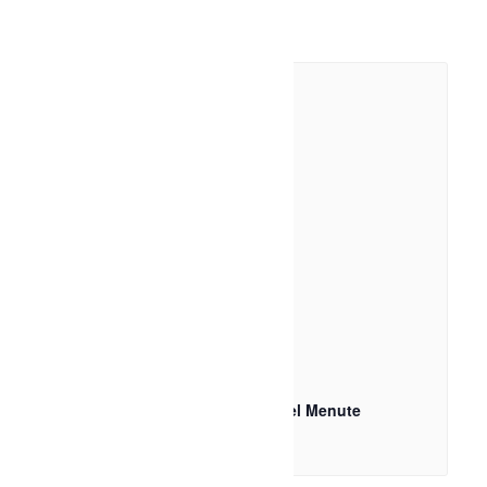
Évènements liés
Théâtre-Théyâtre du bien beau, Motel Menute
11 août à 20h00
-
21h30