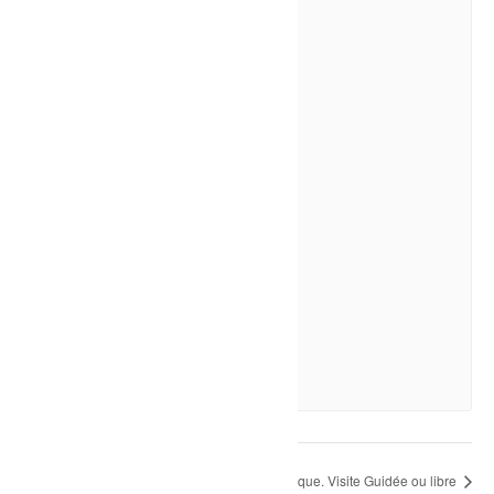
Théâtre-L’incrustateur
12 août à 19h30
-
21h00
Monument historique. Visite Guidée ou libre