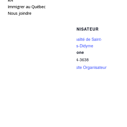
RH
Ajouter au calendrier
Immigrer au Québec
Nous joindre
DÉTAILS
ORGANISATEUR
Date :
Municipalité de Saint-
Thomas-Didyme
1 janvier, 1970
Téléphone
Heure :
418 274-3638
0h00
Voir le site Organisateur
Catégorie d’Évènement:
Loisirs et culture
Site :
https://www.facebook.com/s
hare/p/15iNbp4tA9/