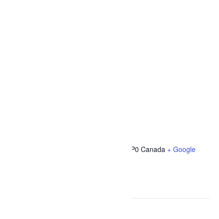
LIEU
Bibliothèque de St-Thomas-Didyme
31 avenue du moulin
Saint-Thomas-Didyme
,
Québec
G0W 1P0
Canada
+ Google
Map
Téléphone
418 274-3638