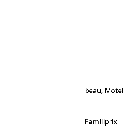
Évènements liés
Théâtre-L’incrustateur
6 août à 19h30
-
21h00
Théâtre-Théyâtre du bien beau, Motel
Menute
6 août à 20h00
-
21h30
La Classique de Volleyball Familiprix
7 août à 17h00
-
23h30
«
Activité – Café, biscuits et tricot