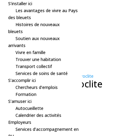
S’installer ici
Les avantages de vivre au Pays
des bleuets
Histoires de nouveaux
bleuets
Soutien aux nouveaux
arrivants
Vivre en famille
Trouver une habitation
« Tous les Évènements
Transport collectif
Cet évènement est passé.
Services de soins de santé
Série d'événement :
Exposition – Hétéroclite
S’accomplir ici
Exposition – Hétéroclite
Chercheurs d’emplois
Formation
21 mai, 2025 à 8h00
-
20h00
S’amuser ici
Gratuit
Autocueillette
«
Activité – Café, biscuits et tricot
Calendrier des activités
Théâtre – Location trouble
»
Employeurs
Services d’accompagnement en
Selon les horaires de l’Espace: