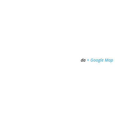
Organisateur
L’Espace
E-mail
espacedolmis@gmail.com
Voir le site Organisateur
Lieu
L’Espace
175 4ème Avenue
Dolbeau-Mistassini
,
Québec
G8L 1W6
Canada
+ Google Map
Voir Lieu site web