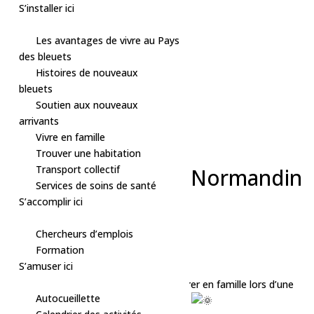
S’installer ici
Les avantages de vivre au Pays
des bleuets
Skip
Histoires de nouveaux
to
bleuets
content
Soutien aux nouveaux
arrivants
Vivre en famille
« Tous les Évènements
Trouver une habitation
Cet évènement est passé.
Transport collectif
Fête de la famille – Normandin
Services de soins de santé
S’accomplir ici
6 juin à 11h00
-
15h00
Gratuit
Chercheurs d’emplois
«
Fête de la pêche
Formation
Bain libre – Dolbeau
»
S’amuser ici
La Ville de Normandin vous invite à célébrer en famille lors d’une
Autocueillette
journée remplie de plaisir et d’animation !