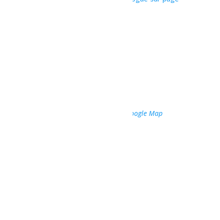
daccueil/fete-de-la-famille
Organisateur
Municipalité de Normandin
Téléphone
418 274-2004
Voir le site Organisateur
Lieu
Centre sportif Normandin
975 rue du centre sportif
Normandin
,
Québec
G8M 4L7
Canada
+ Google Map