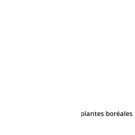
Évènements liés
Bain libre – Dolbeau
10 août à 14h30
-
15h30
Théâtre : La Cage
10 août à 20h00
-
21h30
Atelier d’identification de plantes boréales
comestibles
11 août à 9h00
-
11h00