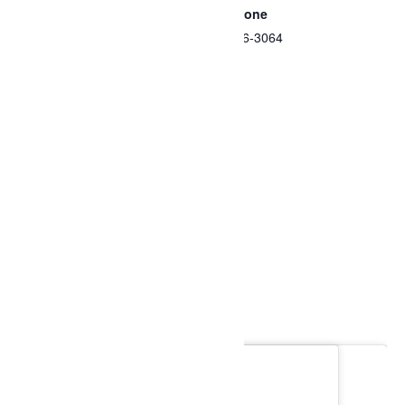
Téléphone
20 juin, 2025
418 276-3064
Heure :
21h00 - 23h30
Série :
Fête nationale – Domaine
du Ranch
Catégories d’Évènement:
Activités familiales
,
Loisirs et
culture
,
Spectacles et
festivals
Site :
https://www.facebook.com/s
hare/p/1BytTwKTPW/