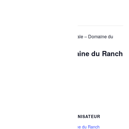
« Tous les Évènements
Cet évènement est passé.
Série d'événement :
Fête nationale – Domaine du
Ranch
Fête nationale – Domaine du Ranch
20 juin, 2025 à 21h00
-
23h30
Ajouter au calendrier
DÉTAILS
ORGANISATEUR
Date :
Domaine du Ranch