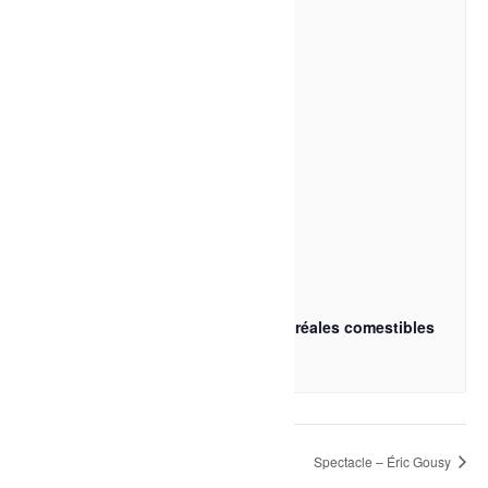
Atelier d’identification de plantes boréales comestibles
11 août à 9h00
-
11h00
Concert – Annick
Spectacle – Éric Gousy