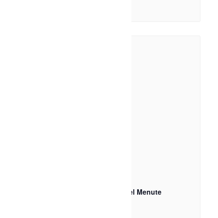
6 août à 19h30
-
21h00
Théâtre-Théyâtre du bien beau, Motel Menute
6 août à 20h00
-
21h30