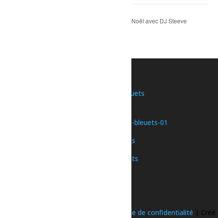
Fête – Soirée de Noël avec DJ Steeve
La Maison du Père
Noël
Imbeault
Une initiative de
Nous joindre
©
2026 Ose le pays des bleuets |
Politique de confidentialité
| Créé