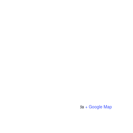
LIEU
Centre civique Desjardins
1330 rue des Cyprès
Dolbeau-Mistassini
,
QC
G8L 1A4
Canada
+ Google Map
Téléphone
418-239-0709
Voir Lieu site web