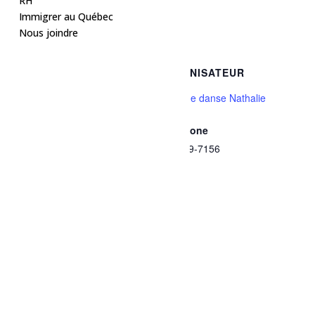
RH
Ajouter au calendrier
Immigrer au Québec
Nous joindre
DÉTAILS
ORGANISATEUR
Date :
École de danse Nathalie
Paquet
31 décembre, 2024
Téléphone
Heure :
418 679-7156
19h30 - 23h30
Prix :
$35
Catégorie d’Évènement:
Loisirs et culture
Site :
https://www.facebook.com/s
hare/KsTtWD5aMuzz8XBn/