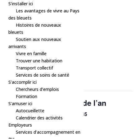
S’installer ici
Les avantages de vivre au Pays
des bleuets
Histoires de nouveaux
bleuets
Soutien aux nouveaux
arrivants
Vivre en famille
Trouver une habitation
Transport collectif
« Tous les Évènements
Services de soins de santé
S’accomplir ici
Cet évènement est passé.
Chercheurs d’emplois
Formation
Fête – Soirée du jour de l’an
S’amuser ici
Autocueillette
$35
31 décembre, 2024 à 19h30
-
23h30
Calendrier des activités
Employeurs
Services d’accompagnement en