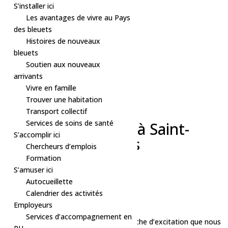
S’installer ici
Les avantages de vivre au Pays
des bleuets
Histoires de nouveaux
bleuets
Soutien aux nouveaux
arrivants
Vivre en famille
Trouver une habitation
« Tous les Évènements
Transport collectif
Cet évènement est passé.
Services de soins de santé
Halloween d’antan à Saint-
S’accomplir ici
Edmond-les-Plaines
Chercheurs d’emplois
Formation
25 octobre, 2024 à 20h00
-
23h00
S’amuser ici
Gratuit
Autocueillette
«
La maison en bas de la côte
Calendrier des activités
Cours – Prêt à rester seul
»
Employeurs
Services d’accompagnement en
C’est avec grand plaisir et une petite touche d’excitation que nous