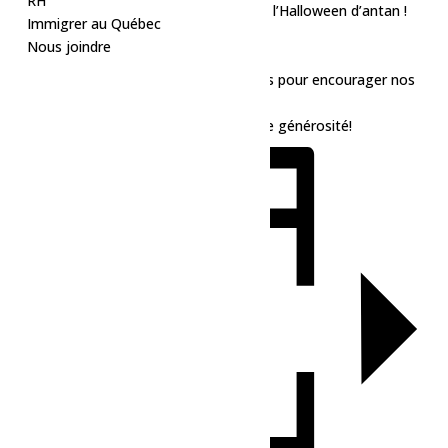
RH
vous invitons à notre première édition de l’Halloween d’antan !
Immigrer au Québec
Bar sur place.
Nous joindre
Entrée gratuite.
Contribution volontaire en fin de parcours pour encourager nos
futures éditions.
Nous vous remercions à l’avance de votre générosité!