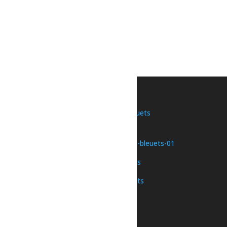
6 août à 18h30
-
19h30
Théâtre-L’incrustateur
6 août à 19h30
-
21h00
«
La maison en bas de la côte
Cours – Prêt à rester seul
»
Une initiative de
Nous joindre