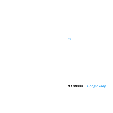
Outlook Live
Détails
Date :
25 octobre, 2024
Heure :
20h00 - 23h00
Prix :
Gratuit
Catégorie d’Évènement:
Activités familiales
Organisateur
Héritage Agricole Lac St-Jean
Téléphone
418 274-3069
Lieu
Héritage Agricole Lac St-Jean
561, chemin Principal
Saint-Edmond-les-Plaines
,
Québec
G0W 2M0
Canada
+ Google Map
Téléphone
418 274-3069