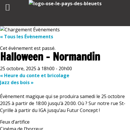
Skip
to
« Tous les Évènements
content
Cet évènement est passé.
Halloween – Normandin
25 octobre, 2025 à 18h00
-
20h00
«
Heure du conte et bricolage
Jazz des bois
»
Évènement magique qui se produira samedi le 25 octobre
2025 à partir de 18:00 jusqu’à 20:00. Où ? Sur notre rue St-
Cyrille à partir du IGA jusqu’au Futur Concept !
Feux d’artifice
Cinéma de l’horreur