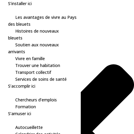
S’installer ici
Les avantages de vivre au Pays
des bleuets
Skip
Gérer le consentement aux cookies
Histoires de nouveaux
to
bleuets
content
Soutien aux nouveaux
arrivants
Vivre en famille
Trouver une habitation
Transport collectif
Services de soins de santé
S’accomplir ici
Chercheurs d’emplois
Formation
S’amuser ici
Autocueillette