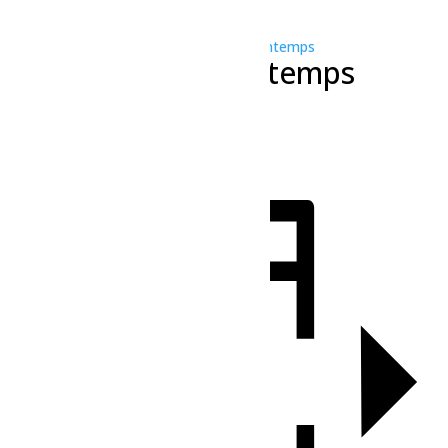
« Tous les Évènements
Cet évènement est passé.
Série d'événement :
La Frénésie du printemps
La Frénésie du printemps
2 mai à 10h00
-
14h00
«
Bain libre – Dolbeau
Bain libre – Dolbeau
»