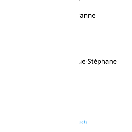
Théâtre-La Caravane en Panne
7 août à 18h00
-
19h30
Spectacle-Weedon
7 août à 21h00
-
23h00
Présentation astronomique-Stéphane
Simard
7 août à 22h00
-
23h30
«
Bain libre – Dolbeau
Bain libre – Dolbeau
»
Une initiative de