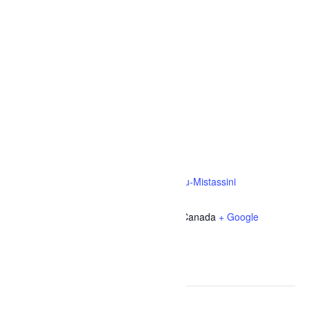
LIEU
Complexe sportif Desjardins de Dolbeau-Mistassini
1032 Rue des Érables
Dolbeau-Mistassini
,
Québec
G8L 1C1
Canada
+ Google
Map
Téléphone
(418) 276-0160