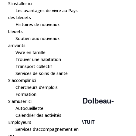
S’installer ici
Les avantages de vivre au Pays
des bleuets
Histoires de nouveaux
bleuets
Soutien aux nouveaux
arrivants
Vivre en famille
Trouver une habitation
Transport collectif
« Tous les Évènements
Services de soins de santé
S’accomplir ici
Cet évènement est passé.
Chercheurs d’emplois
Formation
La Grande marche de Dolbeau-
S’amuser ici
Autocueillette
Mistassini
Calendrier des activités
GRATUIT
20 octobre, 2024 à 13h30
-
16h00
Employeurs
Services d’accompagnement en