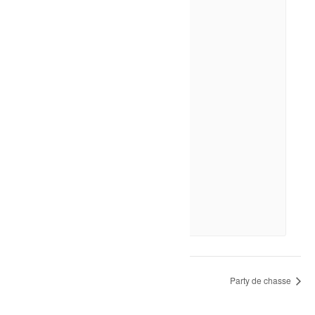
Sport-Nage en couloir
9 août à 10h00
-
12h00
Soirée d’halloween
Party de chasse