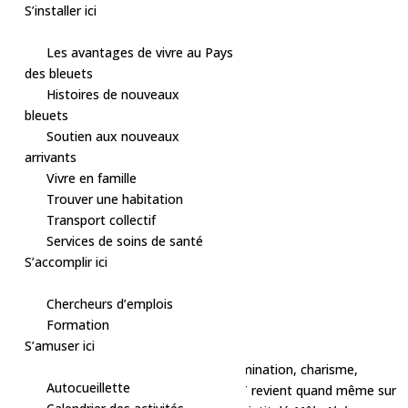
S’installer ici
Les avantages de vivre au Pays
des bleuets
Skip
Histoires de nouveaux
to
bleuets
content
Soutien aux nouveaux
arrivants
Vivre en famille
« Tous les Évènements
Trouver une habitation
Cet évènement est passé.
Transport collectif
Louis T – Humour
Services de soins de santé
S’accomplir ici
16 novembre, 2024 à 20h00
-
22h00
$42
Chercheurs d’emplois
«
Concert – Duo Dan et Bruno
Formation
Soirée karaoké
»
S’amuser ici
Quand on pense à Louis T, on se dit : domination, charisme,
Autocueillette
puissance, virilité. Non ? Tant pis ! Louis T revient quand même sur