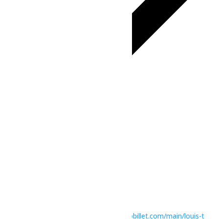
Google Agenda
iCalendar
Outlook 365
Outlook Live
Détails
Date :
16 novembre, 2024
Heure :
20h00 - 22h00
Prix :
$42
Catégorie d’Évènement:
Arts et culture
Site :
https://comitedesspectacles.tuxedobillet.com/main/louis-t