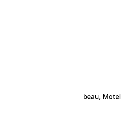
Évènements liés
Théâtre-L’incrustateur
6 août à 19h30
-
21h00
Théâtre-Théyâtre du bien beau, Motel
Menute
6 août à 20h00
-
21h30
Spectacle-Weedon