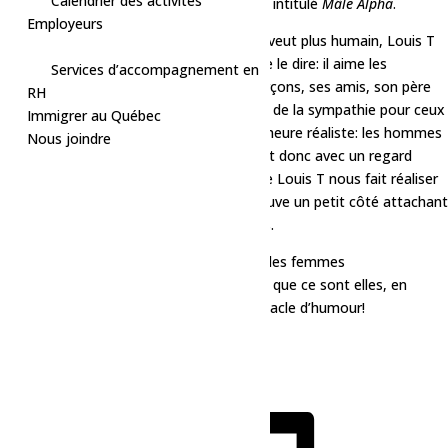
Calendrier des activités
scène avec son troisième one-man-show intitulé
Mâle Alpha
.
Employeurs
Dans ce troisième one-man-show qui se veut plus humain, Louis T
est tanné de se cacher et n’a plus peur de le dire: il aime les
Services d’accompagnement en
hommes! Que ce soit ses deux petits garçons, ses amis, son père
RH
ou son grand-père, il arrive même à avoir de la sympathie pour ceux
Immigrer au Québec
qui l’insultent sur Twitter, pour vrai. Il demeure réaliste: les hommes
Nous joindre
ne sont pas toujours faciles à aimer. C’est donc avec un regard
bienveillant et drôle sur la masculinité que Louis T nous fait réaliser
qu’en s’y attardant suffisamment, on trouve un petit côté attachant
à leurs niaiseries et leurs comportements.
Rassurez-vous, Louis T continue d’aimer les femmes
(particulièrement sa blonde), considérant que ce sont elles, en
majorité, qui achètent les billets de spectacle d’humour!
Tarifs:
Régulier: 42$
Aîné et étudiant: 39$