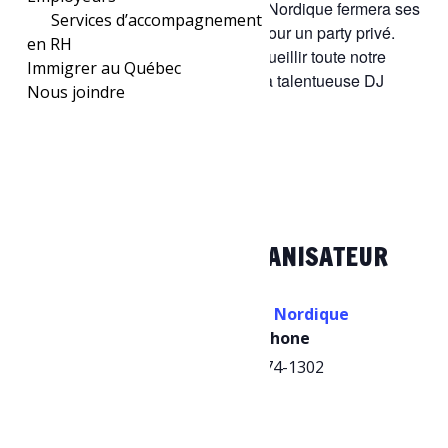
Le samedi 15 novembre, le Bar Le Nordique fermera ses
Services d’accompagnement
portes à 17 h exceptionnellement pour un party privé.
en RH
Nous rouvrirons à 22 h 00 pour accueillir toute notre
Immigrer au Québec
clientèle et le party continue avec la talentueuse DJ
Nous joindre
Karolane Harvey aux platines.
Ajouter au calendrier
DÉTAILS
ORGANISATEUR
Date :
Bar le Nordique
Téléphone
15 novembre, 2025
581 674-1302
Heure :
22h00 - 23h30
Catégorie