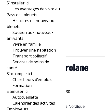
S’installer ici
Les avantages de vivre au
Pays des bleuets
Histoires de nouveaux
bleuets
Soutien aux nouveaux
« Tous les Évènements
arrivants
Vivre en famille
Trouver une habitation
Cet évènement est passé.
Transport collectif
Services de soins de
Party avec DJ Karolane
santé
S’accomplir ici
Harvey
Chercheurs d’emplois
Formation
S’amuser ici
15 novembre, 2025 à 22h00
-
23h30
Autocueillette
Calendrier des activités
Avis à notre fidèle clientèle – Bar Le Nordique
Employeurs