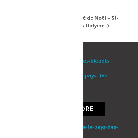
Danser novembre
Marché de Noël – St-
avec DJ Brass
Thomas-Didyme
Une initiative de
NOUS JOINDRE