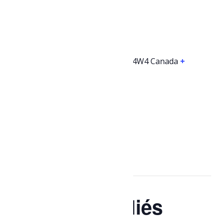
LIEU
Bar le Nordique
130 avenue de l'Église
Dolbeau-Mistassini
,
Québec
G8L 4W4
Canada
+
Google Map
Téléphone
581 674-1302
Voir Lieu site web
Évènements liés