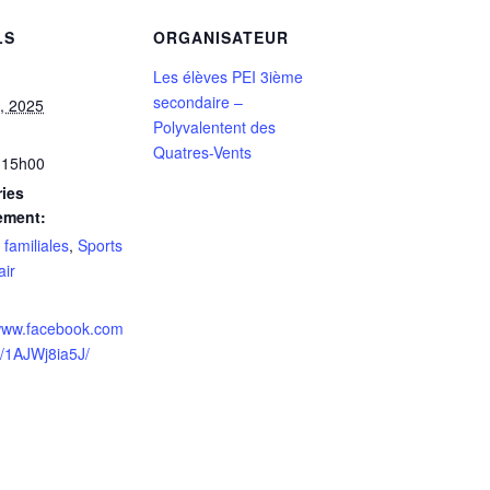
LS
ORGANISATEUR
Les élèves PEI 3ième
secondaire –
, 2025
Polyvalentent des
Quatres-Vents
 15h00
ies
ement:
 familiales
,
Sports
air
/www.facebook.com
p/1AJWj8ia5J/