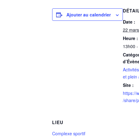
DÉTAI
Ajouter au calendrier
Date :
22 mars
Heure :
13h00 -
Catégor
d’Évèn
Activités
et plein 
Site :
https:/
/share/
LIEU
Complexe sportif