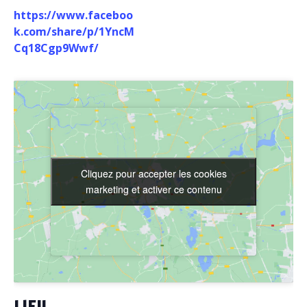
https://www.faceboo
k.com/share/p/1YncM
Cq18Cgp9Wwf/
Cliquez pour accepter les cookies
Cliquez pour accepter les cookies
marketing et activer ce contenu
marketing et activer ce contenu
LIEU