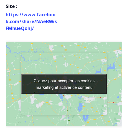
Site :
https://www.faceboo
k.com/share/NAeBWis
FMhueQohj/
Cliquez pour accepter les cookies
Cliquez pour accepter les cookies
marketing et activer ce contenu
marketing et activer ce contenu