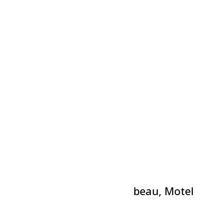
Évènements liés
Théâtre-L’incrustateur
6 août à 19h30
-
21h00
Théâtre-Théyâtre du bien beau, Motel
Menute
6 août à 20h00
-
21h30