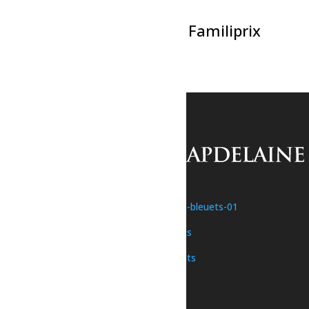
La Classique de Volleyball Familiprix
7 août à 17h00
-
23h30
«
Atelier – Aquarelle (10 – 12 ans)
Concert – Guylaine Tanguay
»
Une initiative de
Nous joindre