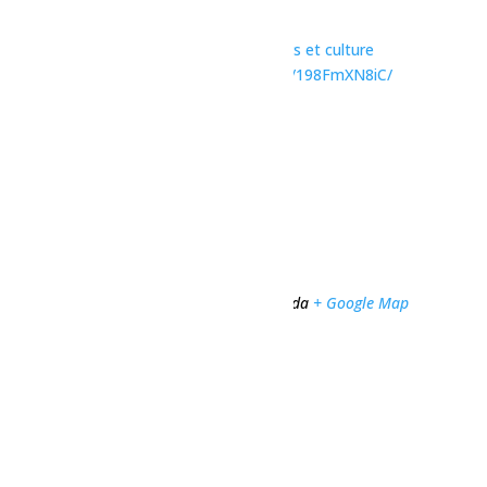
19h30 - 23h30
Catégories d’Évènement:
Concerts
,
Loisirs et culture
Site :
https://www.facebook.com/share/p/198FmXN8iC/
Organisateur
Vox Populi
Téléphone
418 276-8216
Voir le site Organisateur
Lieu
Vox Populi
1460 boulevard Wallberg
Dolbeau-Mistassini
,
Québec
G8L 1H4
Canada
+ Google Map
Téléphone
418 276-8216
Voir Lieu site web