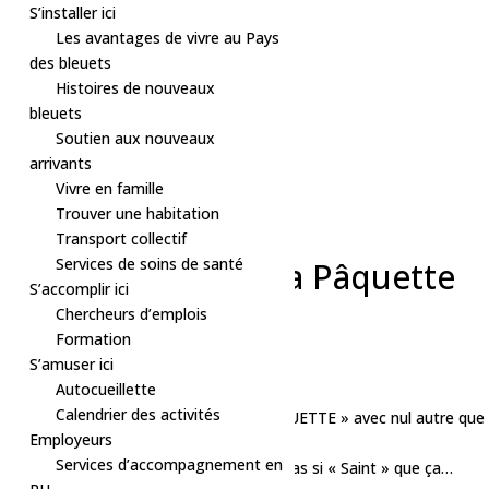
S’installer ici
Les avantages de vivre au Pays
des bleuets
Histoires de nouveaux
bleuets
Soutien aux nouveaux
arrivants
Vivre en famille
Trouver une habitation
« Tous les Évènements
Transport collectif
Cet évènement est passé.
Services de soins de santé
Soirée solidaire – La Pâquette
S’accomplir ici
Chercheurs d’emplois
18 avril, 2025 à 19h30
-
23h30
Formation
«
Atelier – Aquarelle (10 – 12 ans)
S’amuser ici
Concert – Guylaine Tanguay
»
Autocueillette
Calendrier des activités
Vendredi 18 avril, viens célébrer la « PÂQUETTE » avec nul autre que
Employeurs
nos 4 frères PAQUET !!!
Services d’accompagnement en
En plein Vendredi Saint….Probablement pas si « Saint » que ça…