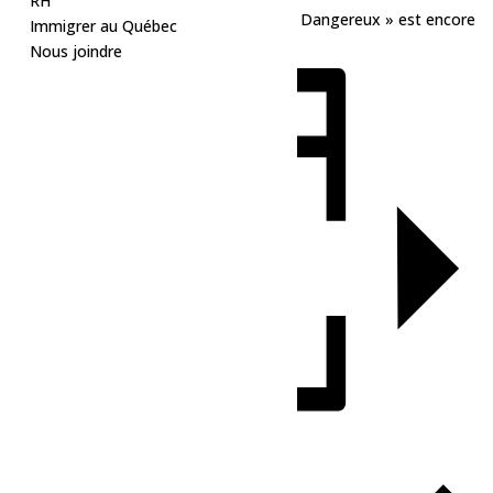
RH
Voyons voir si la légende des « Mercredis Dangereux » est encore
Immigrer au Québec
capable de coucher toutes les Voxeux
Nous joindre
Ajouter au calendrier