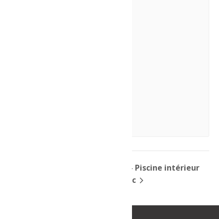
Spectacle-Weedon
7 août à 21h00
-
23h00
Festival – À l’eau
Sport – Piscine intérieur
Péribonka
Rémabec