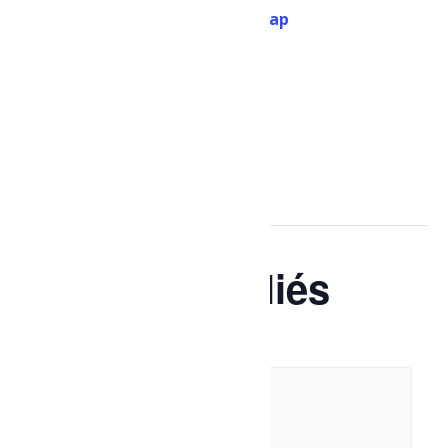
Péribonka
,
G0W 2G0
+ Google Map
Téléphone
418 347-5649
Voir Lieu site web
Évènements liés