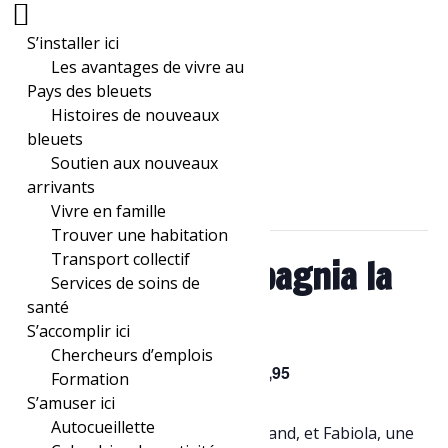
S’installer ici
Les avantages de vivre au
Pays des bleuets
Histoires de nouveaux
bleuets
« Tous les Évènements
Soutien aux nouveaux
arrivants
Cet évènement est passé.
Vivre en famille
Trouver une habitation
Transport collectif
Spectacle – Compagnia la
Services de soins de
santé
Fabiola
S’accomplir ici
Chercheurs d’emplois
$5,95
24 juillet, 2025 à 18h00
-
19h15
Formation
S’amuser ici
Autocueillette
Giulio, un chien curieux et gourmand, et Fabiola, une