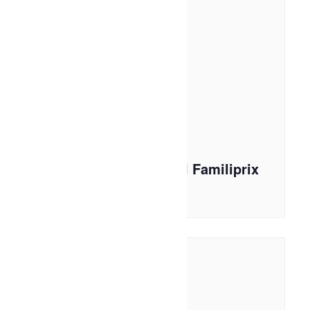
La Classique de Volleyball Familiprix
7 août à 17h00
-
23h30