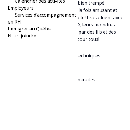
Calendrier des activités
fillette espiègle au tempérament bien trempé,
Employeurs
prennent vie dans un spectacle à la fois amusant et
Services d’accompagnement
sophistiqué, où l’illusion est parfaite! Ils évoluent avec
en RH
une impressionnante expressivité, leurs moindres
Immigrer au Québec
gestes et traits du visage animés par des fils et des
Nous joindre
mains expertes. Un ravissement pour tous!
En collaboration avec le FIAMS . Techniques
: marionnettes à fils
Tout public dès 3 ans. Durée : 40 minutes
Ajouter au calendrier