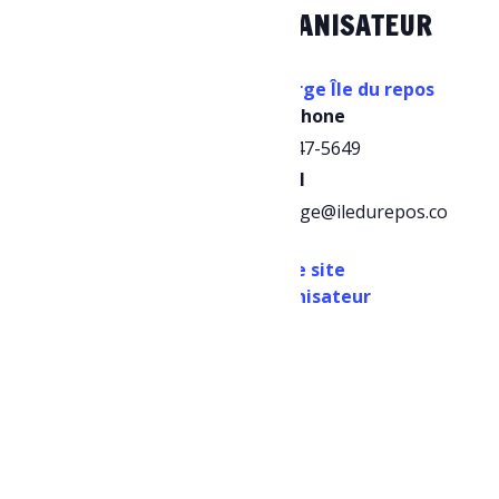
DÉTAILS
ORGANISATEUR
Date :
Auberge Île du repos
Téléphone
24 juillet, 2025
418 347-5649
Heure :
E-mail
18h00 - 19h15
auberge@iledurepos.co
Prix :
m
$5,95
Voir le site
Catégories
Organisateur
d’Évènement:
Activités familiales
,
Arts et culture
,
Loisirs
et culture
,
Spectacles
et festivals
Site :
https://lepointdevent