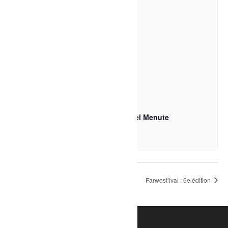
Théâtre-Théyâtre du bien beau, Motel Menute
11 août à 20h00
-
21h30
Rencontre : 5 à 7 de juillet
Farwest’ival : 6e édition