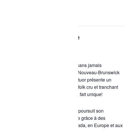
« Tous les Évènements
Cet évènement est passé.
Spectacle : La Patente
$26,73
10 juillet à 21h00
-
23h00
La Patente, c’est un party qui dure sans jamais
s’essouffler. Surgi des ténèbres du Nouveau-Brunswick
pour embraser les planches, le quatuor présente un
cocktail de punk-rock et de country-folk cru et tranchant
avec un splash contemporain tout à fait unique!
Créé au printemps 2020, le groupe poursuit son
ascension sur la scène francophone grâce à des
tournées intensives partout au Canada, en Europe et aux