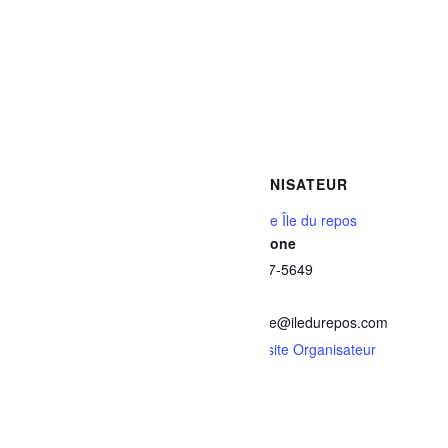
États-Unis.
Ajouter au calendrier
DÉTAILS
ORGANISATEUR
Date :
Auberge Île du repos
Téléphone
10 juillet
418 347-5649
Heure :
E-mail
21h00 - 23h00
auberge@iledurepos.com
Prix :
Voir le site Organisateur
$26,73
Catégories d’Évènement:
Arts et culture
,
Concerts
Site :