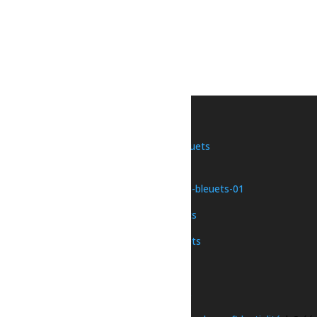
Bain libre – Dolbeau
8 août à 13h30
-
14h30
«
Relâche 2025 – Activités libre Albanel
Relâche 2025 – Escalade
»
Une initiative de
Nous joindre