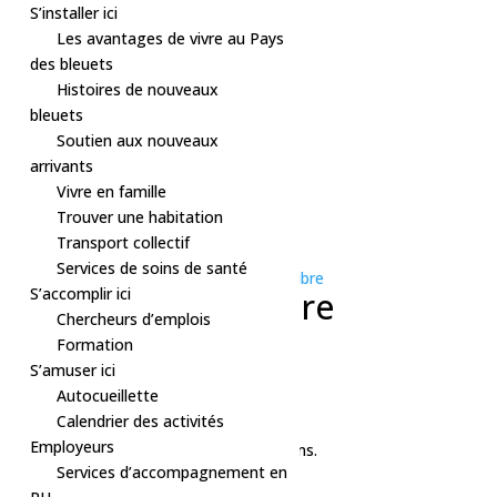
S’installer ici
Les avantages de vivre au Pays
des bleuets
Histoires de nouveaux
bleuets
Soutien aux nouveaux
arrivants
Vivre en famille
Trouver une habitation
« Tous les Évènements
Transport collectif
Cet évènement est passé.
Services de soins de santé
Série d'événement :
Sport – Patinage libre
S’accomplir ici
Sport – Patinage libre
Chercheurs d’emplois
Formation
3 mars, 2025 à 9h00
-
10h00
S’amuser ici
«
Relâche 2025 – Activités libre Albanel
Autocueillette
Relâche 2025 – Escalade
»
Calendrier des activités
Employeurs
Glace Nutrinor complexe sportif Desjardins.
Services d’accompagnement en
Tarifs :