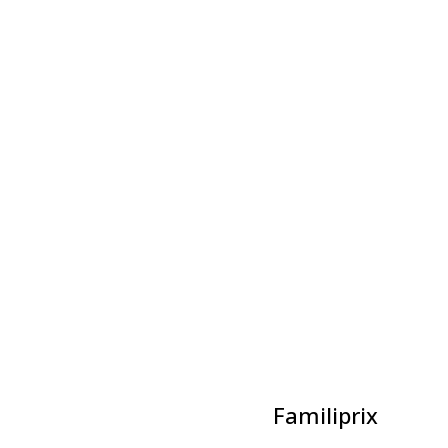
Évènements liés
Bain libre – Dolbeau
6 août à 20h30
-
21h30
La Classique de Volleyball Familiprix
7 août à 17h00
-
23h30