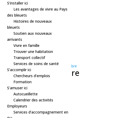
S’installer ici
Les avantages de vivre au Pays
des bleuets
Histoires de nouveaux
bleuets
Soutien aux nouveaux
arrivants
Vivre en famille
Trouver une habitation
« Tous les Évènements
Transport collectif
Cet évènement est passé.
Services de soins de santé
Série d'événement :
Sport – Patinage libre
S’accomplir ici
Sport – Patinage libre
Chercheurs d’emplois
Formation
28 décembre, 2024 à 14h00
-
15h00
S’amuser ici
«
Sport – Bain libre
Autocueillette
Sport – Bain libre
»
Calendrier des activités
Employeurs
Aréna secteur Mistassini.
Services d’accompagnement en
Tarifs :