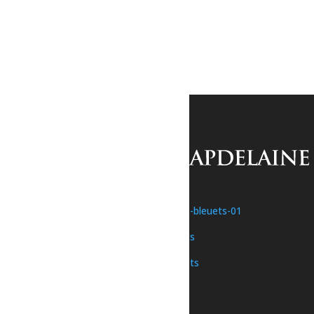
Bain libre – Dolbeau
8 août à 7h00
-
8h00
«
Sport – Bain libre
Sport – Bain libre
»
Une initiative de
Nous joindre