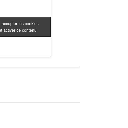
 accepter les cookies
 accepter les cookies
t activer ce contenu
t activer ce contenu