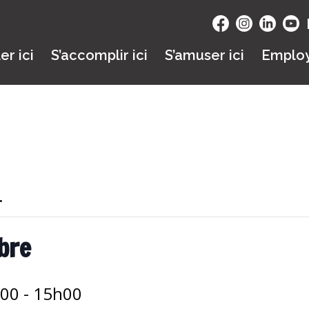
ler ici
S’accomplir ici
S’amuser ici
Emplo
.
ibre
h00
-
15h00