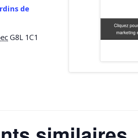
rdins de
Cliquez pour
Cliquez pour
marketing e
marketing e
ec
G8L 1C1
ts similaires