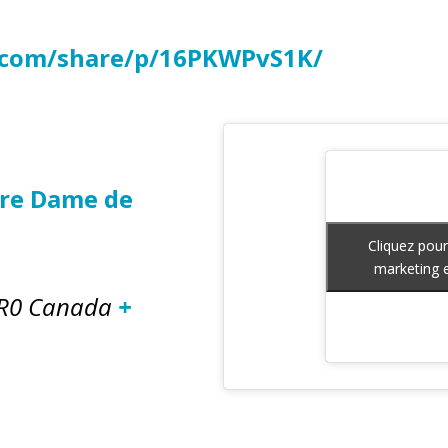
.com/share/p/16PKWPvS1K/
tre Dame de
Cliquez pour
Cliquez pour
marketing e
marketing e
R0
Canada
+