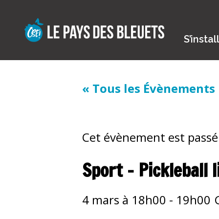
Skip
to
content
S’instal
« Tous les Évènements
Cet évènement est passé
Sport – Pickleball l
4 mars à 18h00
-
19h00