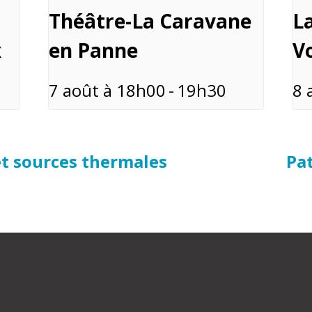
Théâtre-La Caravane
La
x
en Panne
Vo
7 août à 18h00
-
19h30
8 
et sources thermales
Pat