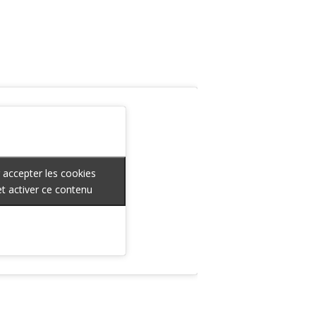
 accepter les cookies
 accepter les cookies
t activer ce contenu
t activer ce contenu