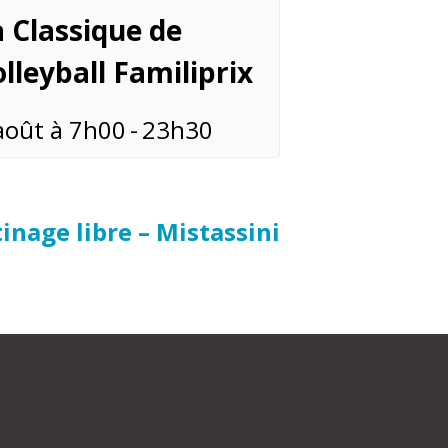
 Classique de
lleyball Familiprix
août à 7h00
-
23h30
inage libre – Mistassini