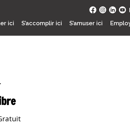
ler ici
S’accomplir ici
S’amuser ici
Emplo
.
ibre
Gratuit