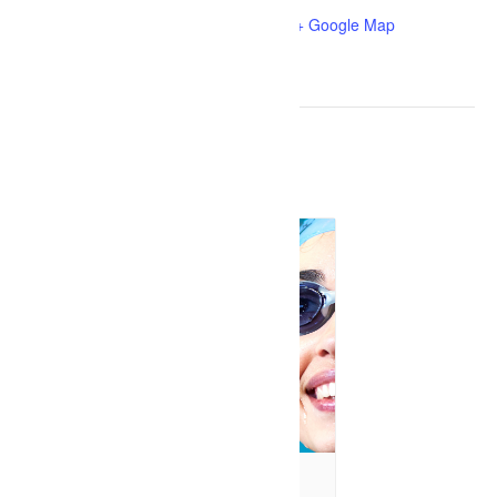
Girardville
,
Québec
G0W 1R0
Canada
+ Google Map
Téléphone
418 276-8142
Évènements liés
Bain libre – Dolbeau