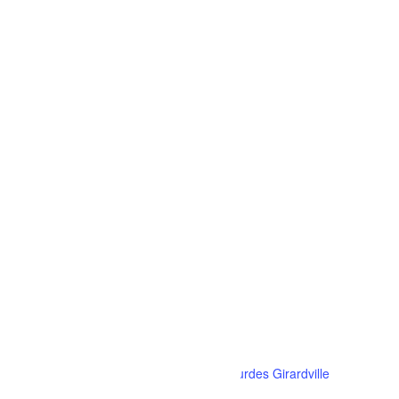
Site :
https://www.facebook.com/s
hare/p/16PKWPvS1K/
LIEU
Gymnase de l’école Notre Dame de Lourdes Girardville
604 Av. de la Fabrique