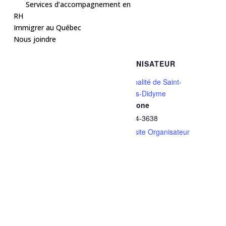
Services d’accompagnement en
RH
Ajouter au calendrier
Immigrer au Québec
Nous joindre
DÉTAILS
ORGANISATEUR
Date :
Municipalité de Saint-
Thomas-Didyme
13 mai
Téléphone
Heure :
418 274-3638
18h00 - 19h00
Voir le site Organisateur
Série :
Sport – Pickleball libre
Prix :
Gratuit
Catégories d’Évènement:
Activités gratuites
,
Sports et
plein air