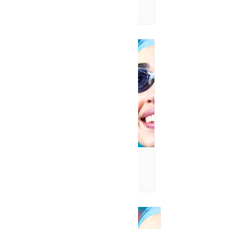
6 août à 14h30
-
15h30
Bain libre – Dolbeau
6 août à 18h30
-
19h30