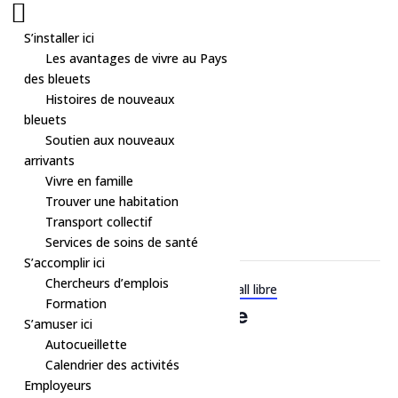
S’installer ici
Les avantages de vivre au Pays
des bleuets
Histoires de nouveaux
bleuets
Soutien aux nouveaux
arrivants
Vivre en famille
« Tous les Évènements
Trouver une habitation
Transport collectif
Cet évènement est passé.
Services de soins de santé
S’accomplir ici
Chercheurs d’emplois
Série d'événement :
Sport – Pickleball libre
Formation
Sport – Pickleball libre
S’amuser ici
Autocueillette
GRATUIT
13 mai à 18h00
-
19h00
Calendrier des activités
Employeurs