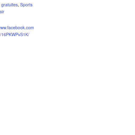
s gratuites
,
Sports
air
/www.facebook.com
/p/16PKWPvS1K/