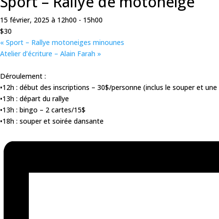
Sport – Rallye de motoneige
15 février, 2025 à 12h00
-
15h00
$30
«
Sport – Rallye motoneiges minounes
Atelier d’écriture – Alain Farah
»
Déroulement :
•12h : début des inscriptions – 30$/personne (inclus le souper et u
•13h : départ du rallye
•13h : bingo – 2 cartes/15$
•18h : souper et soirée dansante